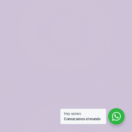
Hey vamos‎ ‎ ‎
Conozcamos‎ el mundo