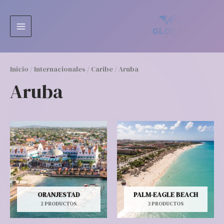
Ir
MAIN
al
MENU
contenido
Inicio
/
Internacionales
/
Caribe
/ Aruba
Aruba
ORANJESTAD
PALM-EAGLE BEACH
2 PRODUCTOS
3 PRODUCTOS