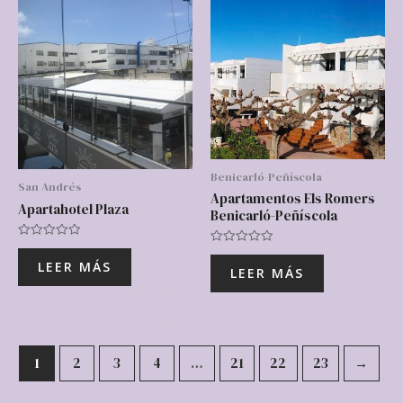
Benicarló-Peñíscola
San Andrés
Apartamentos Els Romers
Apartahotel Plaza
Benicarló-Peñíscola
Valorado
Valorado
con
LEER MÁS
con
0
LEER MÁS
0
de
de
5
5
1
2
3
4
…
21
22
23
→