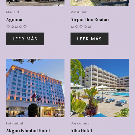
Madrid
West Bay
Agumar
Airport Inn Roatan
Valorado
Valorado
con
con
LEER MÁS
LEER MÁS
0
0
de
de
5
5
Estambul
Barcelona
Akgun Istanbul Hotel
Alba Hotel