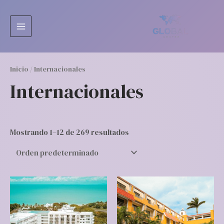
Ir
MAIN
al
MENU
contenido
Inicio
/ Internacionales
Internacionales
Mostrando 1–12 de 269 resultados