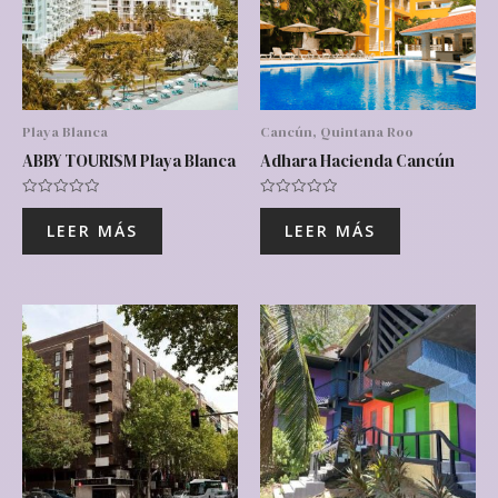
Playa Blanca
Cancún, Quintana Roo
ABBY TOURISM Playa Blanca
Adhara Hacienda Cancún
Valorado
Valorado
con
con
LEER MÁS
LEER MÁS
0
0
de
de
5
5