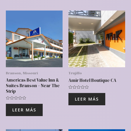
Branson, Missouri
Trujillo
Americas Best Value Inn &
Amir Hotel Boutique CA
Suites Branson – Near The
Strip
Valorado
con
LEER MÁS
0
de
Valorado
5
con
LEER MÁS
0
de
5