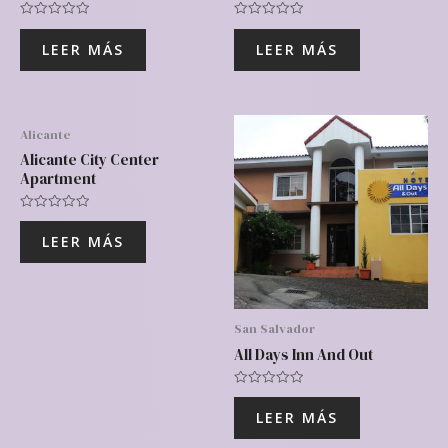
Valorado
Valorado
con
con
LEER MÁS
LEER MÁS
0
0
de
de
5
5
Alicante
Alicante City Center
Apartment
Valorado
con
LEER MÁS
0
de
5
San Salvador
All Days Inn And Out
Valorado
con
LEER MÁS
0
de
5