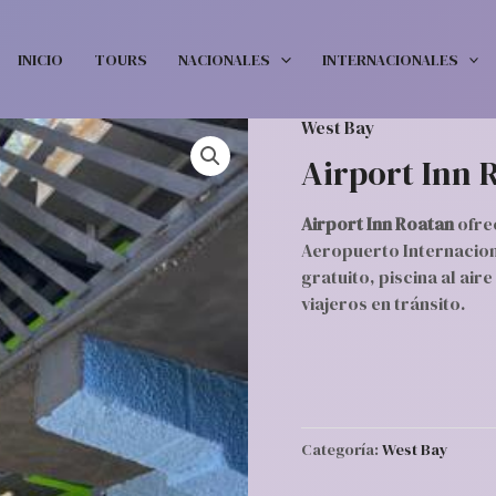
INICIO
TOURS
NACIONALES
INTERNACIONALES
West Bay
Airport Inn 
Airport Inn Roatan
ofre
Aeropuerto Internaciona
gratuito, piscina al air
viajeros en tránsito.
Categoría:
West Bay