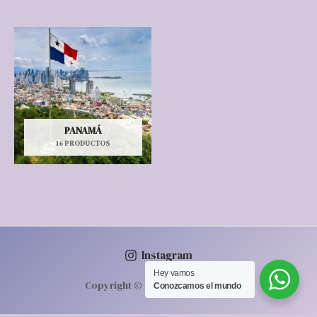
PANAMÁ
16 PRODUCTOS
Instagram
Hey vamos‎ ‎ ‎
Copyright © 2026 | Powered by
Conozcamos‎ el mundo