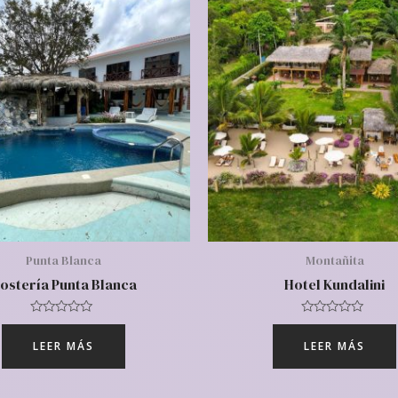
Punta Blanca
Montañita
ostería Punta Blanca
Hotel Kundalini
Valorado
Valorado
con
con
LEER MÁS
LEER MÁS
0
0
de
de
5
5