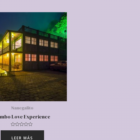
Nanegalito
mbo Love Experience
Valorado
con
LEER MÁS
0