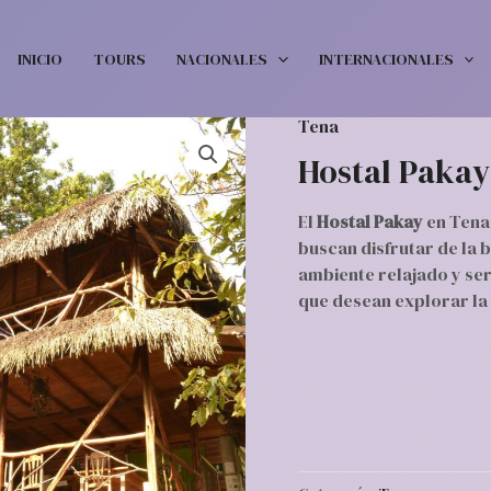
INICIO
TOURS
NACIONALES
INTERNACIONALES
Tena
Hostal Pakay
El
Hostal Pakay
en Tena
buscan disfrutar de la 
ambiente relajado y serv
que desean explorar la 