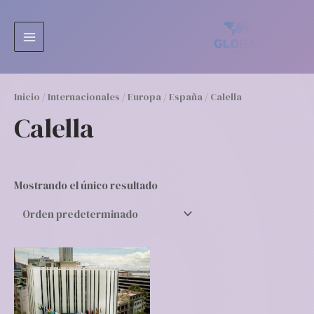
Ir
MAIN
al
MENU
contenido
Inicio
/
Internacionales
/
Europa
/
España
/ Calella
Calella
Mostrando el único resultado