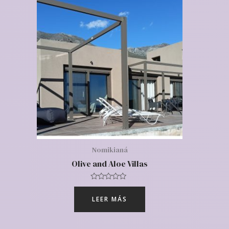
Nomikianá
Olive and Aloe Villas
Valorado
con
LEER MÁS
0
de
5