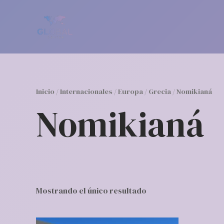
Ir
al
contenido
Inicio
/
Internacionales
/
Europa
/
Grecia
/ Nomikianá
Nomikianá
Mostrando el único resultado