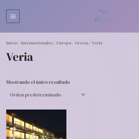
Ir
MAIN
al
MENU
contenido
Inicio
/
Internacionales
/
Europa
/
Grecia
/ Veria
Veria
Mostrando el único resultado