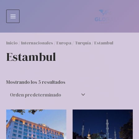
Ir
MAIN
al
MENU
contenido
Inicio
/
Internacionales
/
Europa
/
Turquía
/ Estambul
Estambul
Mostrando los 5 resultados