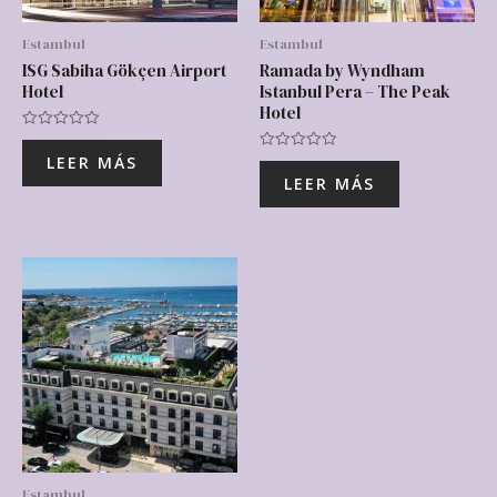
Estambul
Estambul
ISG Sabiha Gökçen Airport
Ramada by Wyndham
Hotel
Istanbul Pera – The Peak
Hotel
Valorado
con
LEER MÁS
Valorado
0
con
de
LEER MÁS
0
5
de
5
Estambul