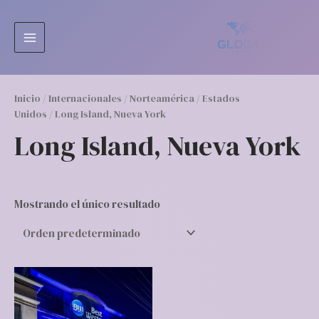
Ir
MAIN
al
MENU
contenido
Inicio
/
Internacionales
/
Norteamérica
/
Estados
Unidos
/ Long Island, Nueva York
Long Island, Nueva York
Mostrando el único resultado