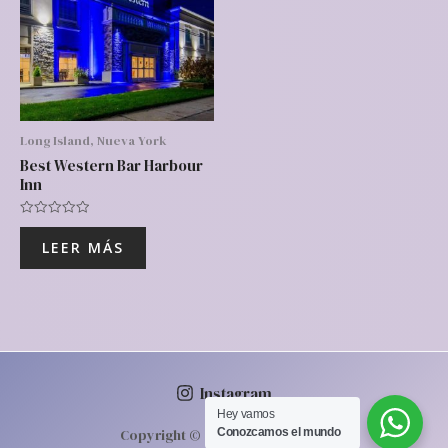
Long Island, Nueva York
Best Western Bar Harbour
Inn
Valorado
con
LEER MÁS
0
de
5
Instagram
Hey vamos‎ ‎ ‎
Conozcamos‎ el mundo
Copyright © 2026 | Powered by