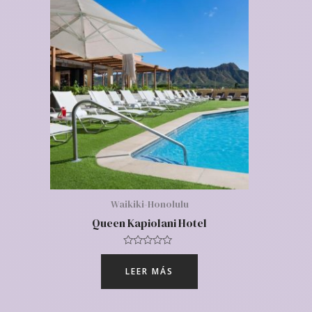
Waikiki-Honolulu
Queen Kapiolani Hotel
Valorado
con
LEER MÁS
0
de
5