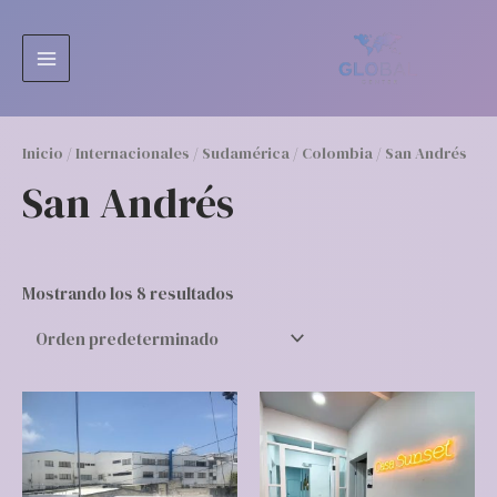
Ir
MAIN
al
MENU
contenido
Inicio
/
Internacionales
/
Sudamérica
/
Colombia
/ San Andrés
San Andrés
Mostrando los 8 resultados