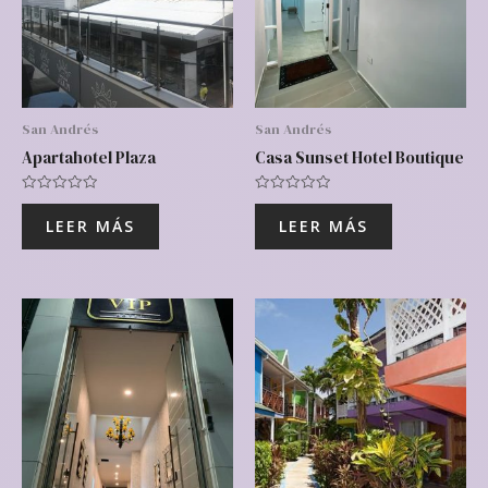
San Andrés
San Andrés
Apartahotel Plaza
Casa Sunset Hotel Boutique
Valorado
Valorado
con
con
LEER MÁS
LEER MÁS
0
0
de
de
5
5