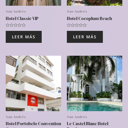
San Andrés
San Andrés
Hotel Classic VIP
Hotel Cocoplum Beach
Valorado
Valorado
con
con
LEER MÁS
LEER MÁS
0
0
de
de
5
5
San Andrés
San Andrés
Hotel Portobelo Convention
Le Castel Blanc Hotel