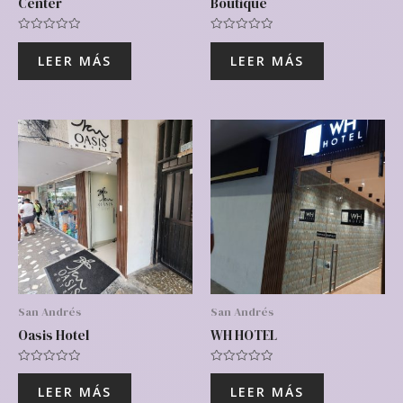
Center
Boutique
Valorado
Valorado
con
con
LEER MÁS
LEER MÁS
0
0
de
de
5
5
San Andrés
San Andrés
Oasis Hotel
WH HOTEL
Valorado
Valorado
con
con
LEER MÁS
LEER MÁS
0
0