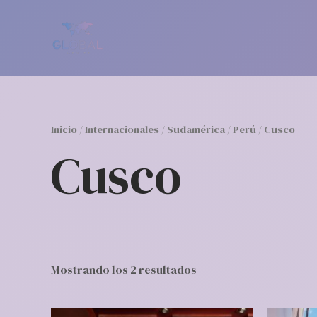
Ir
al
contenido
Inicio
/
Internacionales
/
Sudamérica
/
Perú
/ Cusco
Cusco
Mostrando los 2 resultados