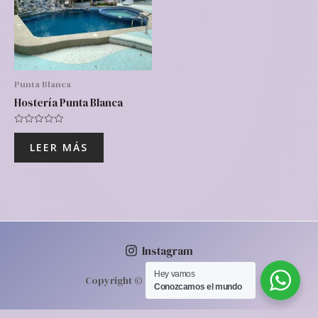
Punta Blanca
Hostería Punta Blanca
Valorado
con
LEER MÁS
0
de
5
Instagram
Hey vamos‎ ‎ ‎
Copyright © 2026 | Powered by
Conozcamos‎ el mundo