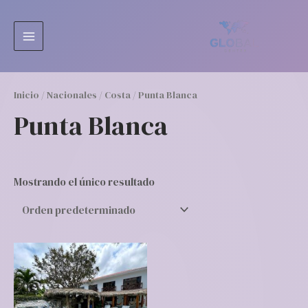
Ir
MAIN
al
MENU
contenido
Inicio
/
Nacionales
/
Costa
/ Punta Blanca
Punta Blanca
Mostrando el único resultado