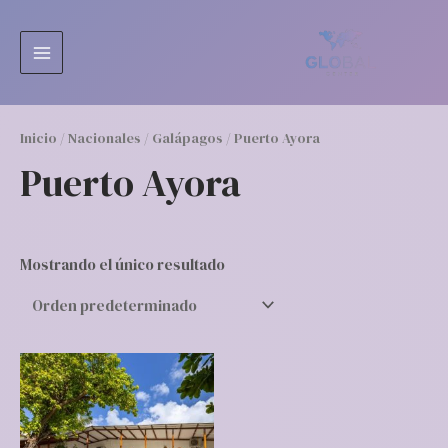
Ir
MAIN
al
MENU
contenido
Inicio
/
Nacionales
/
Galápagos
/ Puerto Ayora
Puerto Ayora
Mostrando el único resultado