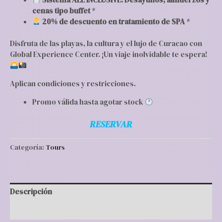
cenas tipo buffet
*
20% de descuento en tratamiento de SPA
*
Disfruta de las playas, la cultura y el lujo de Curacao con
Global Experience Center. ¡Un viaje inolvidable te espera!
Aplican condiciones y restricciones.
Promo válida hasta agotar stock
RESERVAR
Categoría:
Tours
Descripción
Valoraciones (0)