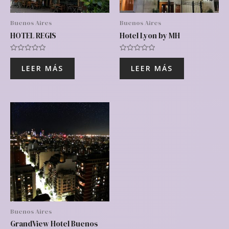
Buenos Aires
Buenos Aires
HOTEL REGIS
Hotel Lyon by MH
Valorado
Valorado
con
con
LEER MÁS
LEER MÁS
0
0
de
de
5
5
Buenos Aires
GrandView Hotel Buenos