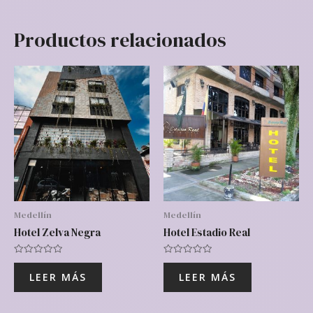
Productos relacionados
Medellín
Medellín
Hotel Zelva Negra
Hotel Estadio Real
Valorado
Valorado
con
con
LEER MÁS
LEER MÁS
0
0
de
de
5
5