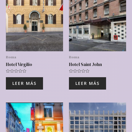
Roma
Roma
Hotel Virgilio
Hotel Saint John
Valorado
Valorado
con
con
LEER MÁS
LEER MÁS
0
0
de
de
5
5