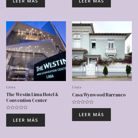
LEER MÁS
LEER MÁS
0
0
de
de
5
5
Lima
Lima
The Westin Lima Hotel &
Casa Wynwood Barranco
Convention Center
Valorado
con
Valorado
LEER MÁS
0
con
de
LEER MÁS
0
5
de
5