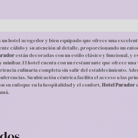
es un hotel acogedor y bien equipado que ofrece una excele
iente cálido y su atención al detalle, proporcionando un ent
arador
están decoradas con un estilo clásico y funcional, y
y minibar. El hotel cuenta con un restaurante que ofrece una
riencia culinaria completa sin salir del establecimiento. Ad
ferencias. Su ubicación céntrica facilita el acceso a las pri
on su enfoque en la hospitalidad y el confort,
Hotel Parador
e
amá.
ados