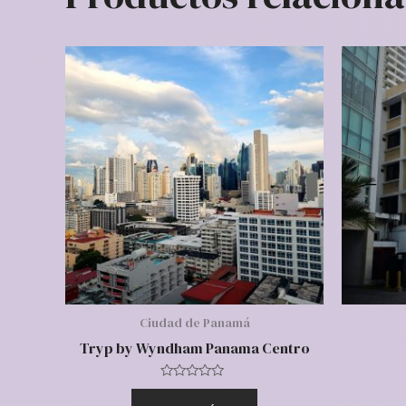
Ciudad de Panamá
Tryp by Wyndham Panama Centro
Valorado
con