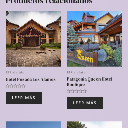
Productos relacionados
El Calafate
El Calafate
Patagonia Queen Hotel
Hotel Posada Los Alamos
Boutique
Valorado
con
Valorado
LEER MÁS
0
con
de
LEER MÁS
0
5
de
5