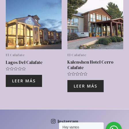
El Calafate
El Calafate
Kalenshen Hotel Cerro
Lagos Del Calafate
Calafate
Valorado
con
Valorado
LEER MÁS
0
con
de
LEER MÁS
0
5
de
5
Instagram
Hey vamos‎ ‎ ‎