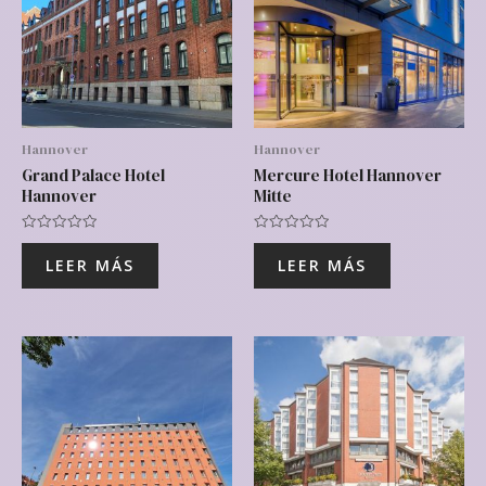
Hannover
Hannover
Grand Palace Hotel
Mercure Hotel Hannover
Hannover
Mitte
Valorado
Valorado
con
con
LEER MÁS
LEER MÁS
0
0
de
de
5
5