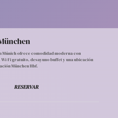
 München
n Múnich ofrece comodidad moderna con
 Wi-Fi gratuito, desayuno buffet y una ubicación
tación München Hbf.
RESERVAR