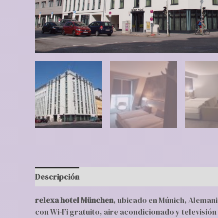
Descripción
Valoraciones (0)
relexa hotel München
, ubicado en Múnich, Aleman
con Wi-Fi gratuito, aire acondicionado y televisió