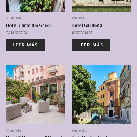
Venecia
Venecia
Hotel Corte dei Greci
Hotel Gardena
Valorado
Valorado
con
con
LEER MÁS
LEER MÁS
0
0
de
de
5
5
Venecia
Venecia