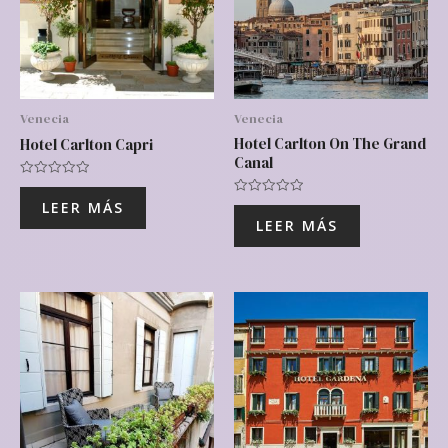
Venecia
Venecia
Hotel Carlton On The Grand
Hotel Carlton Capri
Canal
Valorado
con
Valorado
LEER MÁS
0
con
de
LEER MÁS
0
5
de
5