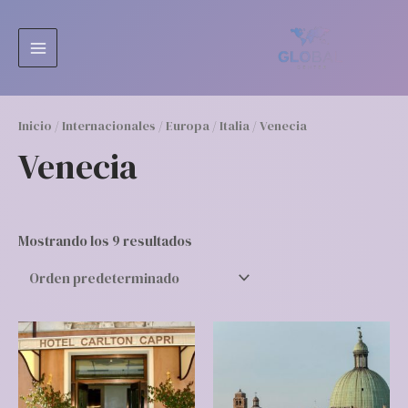
Ir
MAIN
al
MENU
contenido
Inicio
/
Internacionales
/
Europa
/
Italia
/ Venecia
Venecia
Mostrando los 9 resultados