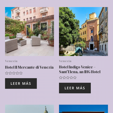
Venecia
Venecia
Hotel Indigo Venice –
Hotel Il Mercante di Venezia
Sant’Elena, an IHG Hotel
Valorado
con
Valorado
LEER MÁS
0
con
de
LEER MÁS
0
5
de
5