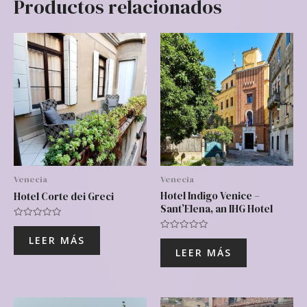
Productos relacionados
Venecia
Venecia
Hotel Indigo Venice –
Hotel Corte dei Greci
Sant’Elena, an IHG Hotel
Valorado
con
Valorado
LEER MÁS
0
con
de
LEER MÁS
0
5
de
5