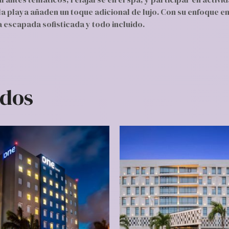
a la playa añaden un toque adicional de lujo. Con su enfoque en
 escapada sofisticada y todo incluido.
ados