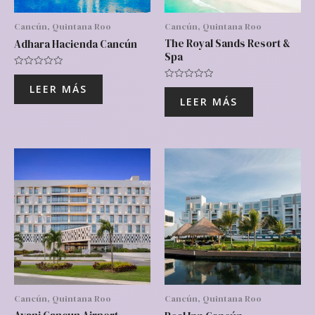
Cancún, Quintana Roo
Cancún, Quintana Roo
The Royal Sands Resort &
Adhara Hacienda Cancún
Spa
Valorado
con
Valorado
LEER MÁS
0
con
de
LEER MÁS
0
5
de
5
Cancún, Quintana Roo
Cancún, Quintana Roo