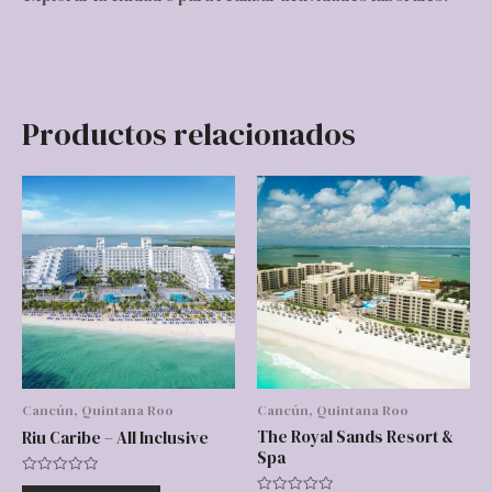
Productos relacionados
Cancún, Quintana Roo
Cancún, Quintana Roo
The Royal Sands Resort &
Riu Caribe – All Inclusive
Spa
Valorado