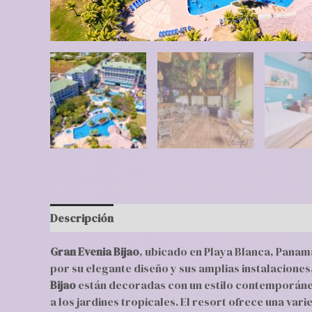
Descripción
Valoraciones (0)
Gran Evenia Bijao
, ubicado en Playa Blanca, Panamá
por su elegante diseño y sus amplias instalacione
Bijao
están decoradas con un estilo contemporáneo
a los jardines tropicales. El resort ofrece una va