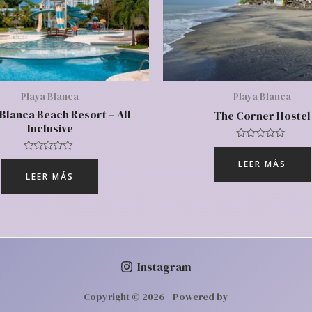
Playa Blanca
Playa Blanca
 Blanca Beach Resort – All
The Corner Hostel
Inclusive
Valorado
con
Valorado
LEER MÁS
0
con
de
LEER MÁS
0
5
de
5
Instagram
Copyright © 2026 | Powered by