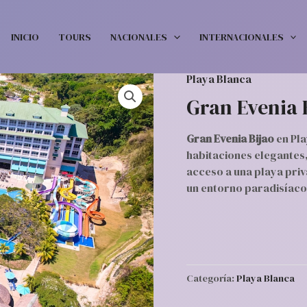
INICIO
TOURS
NACIONALES
INTERNACIONALES
Playa Blanca
Gran Evenia 
Gran Evenia Bijao
en Pla
habitaciones elegantes, 
acceso a una playa priv
un entorno paradisíaco
Categoría:
Playa Blanca