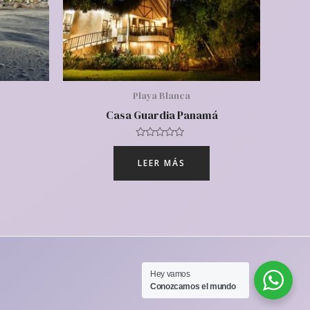
Playa Blanca
Casa Guardia Panamá
Valorado
con
LEER MÁS
0
de
5
Hey vamos‎ ‎ ‎
Conozcamos‎ el mundo