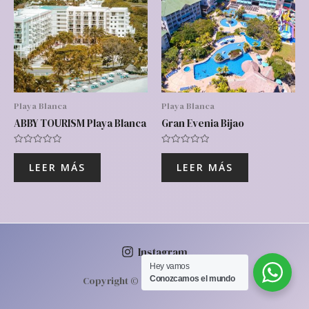
Playa Blanca
Playa Blanca
ABBY TOURISM Playa Blanca
Gran Evenia Bijao
Valorado
Valorado
con
con
LEER MÁS
LEER MÁS
0
0
de
de
5
5
Instagram
Hey vamos‎ ‎ ‎
Conozcamos‎ el mundo
Copyright © 2026 | Powered by