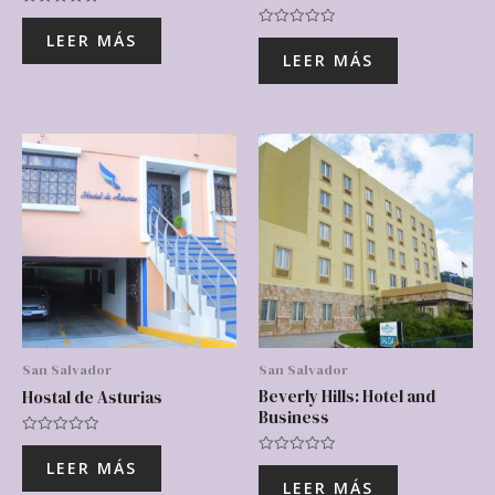
Valorado
con
Valorado
LEER MÁS
0
con
de
LEER MÁS
0
5
de
5
San Salvador
San Salvador
Beverly Hills: Hotel and
Hostal de Asturias
Business
Valorado
con
Valorado
LEER MÁS
0
con
de
LEER MÁS
0