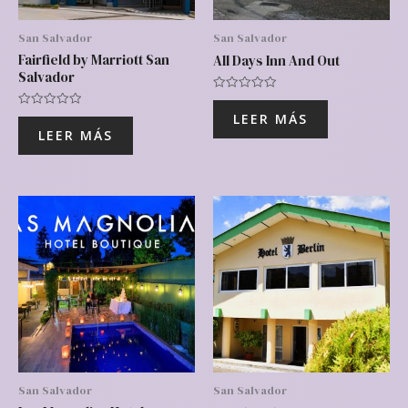
San Salvador
San Salvador
Fairfield by Marriott San
All Days Inn And Out
Salvador
Valorado
con
Valorado
LEER MÁS
0
con
de
LEER MÁS
0
5
de
5
San Salvador
San Salvador