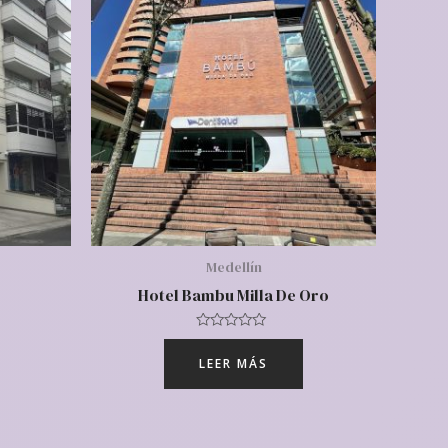
Medellín
Hotel Bambu Milla De Oro
Valorado
con
LEER MÁS
0
de
5