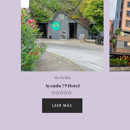
Medellín
Ayenda 79 Hotel
Valorado
con
LEER MÁS
0
de
5