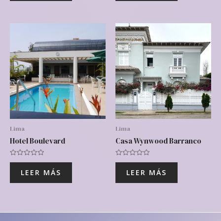
5
5
Lima
Lima
Hotel Boulevard
Casa Wynwood Barranco
Valorado
Valorado
con
con
LEER MÁS
LEER MÁS
0
0
de
de
5
5