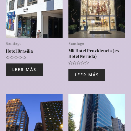
Santiago
Santiago
MR Hotel Providencia (ex
Hotel Brasilia
Hotel Neruda)
Valorado
con
Valorado
LEER MÁS
0
con
de
LEER MÁS
0
5
de
5